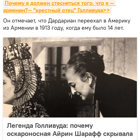
Почему я должен стесняться того, что я — 
армянин?— "крестный отец" Голливуда>>
Он отмечает, что Дардариан переехал в Америку
из Армении в 1913 году, когда ему было 14 лет.
Легенда Голливуда: почему
оскароносная Айрин Шарафф скрывала