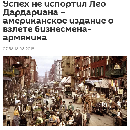
Успех не испортил Лео
Дардариана –
американское издание о
взлете бизнесмена-
армянина
07:58 13.03.2018