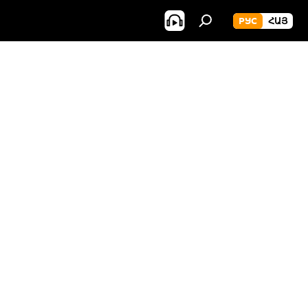
РУС
ՀԱՅ