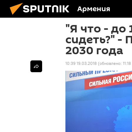
Армения
"Я что - до
сидеть?" -
2030 года
10:39 19.03.2018
(обновлено:
11:18