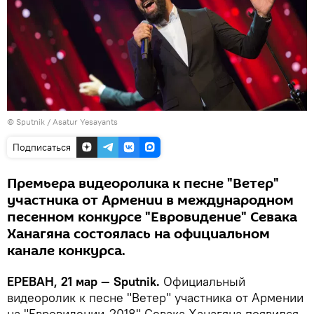
© Sputnik / Asatur Yesayants
Подписаться
Премьера видеоролика к песне "Ветер"
участника от Армении в международном
песенном конкурсе "Евровидение" Севака
Ханагяна состоялась на официальном
канале конкурса.
ЕРЕВАН, 21 мар — Sputnik.
Официальный
видеоролик к песне "Ветер" участника от Армении
на "Евровидении-2018" Севака Ханагяна появился