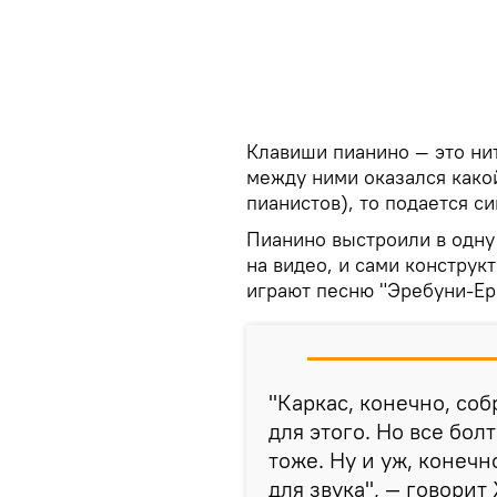
Клавиши пианино — это нит
между ними оказался како
пианистов), то подается с
Пианино выстроили в одну о
на видео, и сами констру
играют песню "Эребуни-Ер
"Каркас, конечно, со
для этого. Но все бол
тоже. Ну и уж, конеч
для звука", — говорит