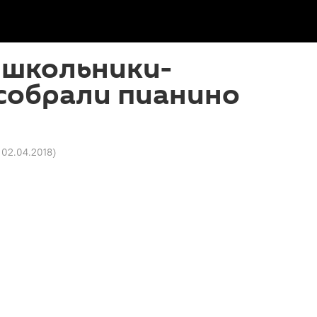
 школьники-
собрали пианино
9 02.04.2018
)