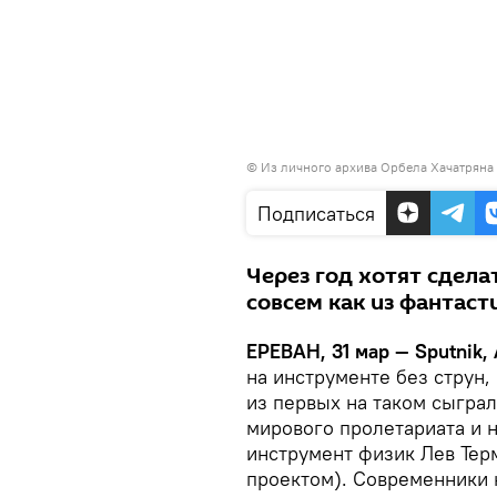
© Из личного архива Орбела Хачатряна
Подписаться
Через год хотят сдела
совсем как из фантаст
ЕРЕВАН, 31 мар — Sputnik,
на инструменте без струн
из первых на таком сыграл
мирового пролетариата и н
инструмент физик Лев Терм
проектом). Современники 