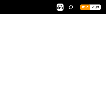
РУС
ՀԱՅ