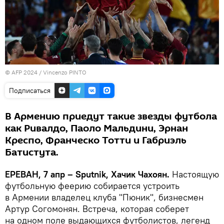
© AFP 2024 / Vincenzo PINTO
Подписаться
В Армению приедут такие звезды футбола
как Ривалдо, Паоло Мальдини, Эрнан
Креспо, Франческо Тотти и Габриэль
Батистута.
ЕРЕВАН, 7 апр – Sputnik, Хачик Чахоян.
Настоящую
футбольную феерию собирается устроить
в Армении владелец клуба "Пюник", бизнесмен
Артур Согомонян. Встреча, которая соберет
на одном поле выдающихся футболистов, легенд