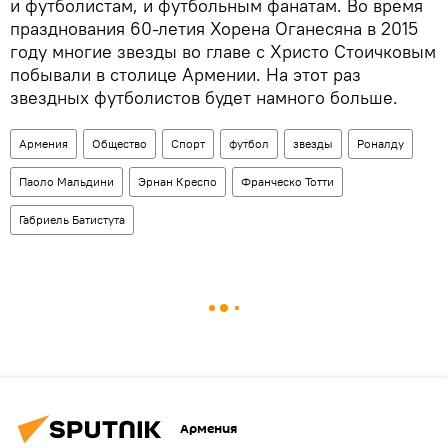
и футболистам, и футбольным фанатам. Во время
празднования 60-летия Хорена Оганесяна в 2015
году многие звезды во главе с Христо Стоичковым
побывали в столице Армении. На этот раз
звездных футболистов будет намного больше.
Армения
Общество
Спорт
футбол
звезды
Роналду
Паоло Мальдини
Эрнан Креспо
Франческо Тотти
Габриель Батистута
Армения