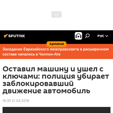
РУС
Армения
Заседание Евразийского межправсовета в расширенном
составе началось в Чолпон-Ате
Оставил машину и ушел с
ключами: полиция убирает
заблокировавший
движение автомобиль
18:35 21.04.2018