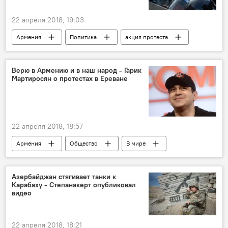
22 апреля 2018, 19:03
Армения
Политика
акция протеста
Верю в Армению и в наш народ - Гарик
Мартиросян о протестах в Ереване
22 апреля 2018, 18:57
Армения
Общество
В мире
Россия
Политика
Гарик Мартиросян
протесты
Азербайджан стягивает танки к
Карабаху - Степанакерт опубликовал
народ
подписчики
акция протеста
видео
22 апреля 2018, 18:21