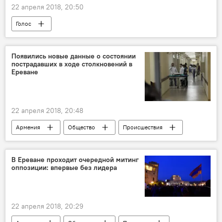
22 апреля 2018, 20:50
Голос
Появились новые данные о состоянии
пострадавших в ходе столкновений в
Ереване
22 апреля 2018, 20:48
Армения
Общество
Происшествия
Политика
полиция
демонстранты
пострадавшие
акция протеста
В Ереване проходит очередной митинг
оппозиции: впервые без лидера
больница
столкновение
22 апреля 2018, 20:29