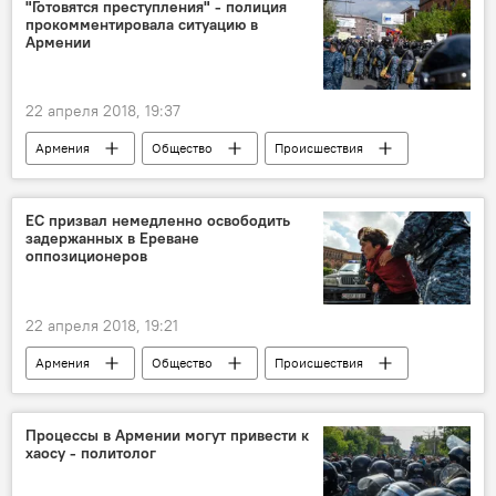
беспорядки
"Готовятся преступления" - полиция
прокомментировала ситуацию в
Армении
22 апреля 2018, 19:37
Армения
Общество
Происшествия
Политика
протесты
преступление
ведомство
акция протеста
ЕС призвал немедленно освободить
задержанных в Ереване
полиция
оппозиционеров
22 апреля 2018, 19:21
Армения
Общество
Происшествия
Политика
республика
кризис
акция протеста
оппозиция
ЕС
Процессы в Армении могут привести к
хаосу - политолог