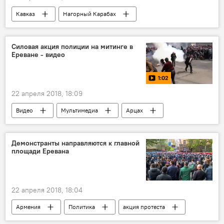
Кавказ
Нагорный Карабах
Армения
В мире
Азербайджан
танки
войска
спецтехника
Силовая акция полиции на митинге в
Ереване - видео
1:02
22 апреля 2018, 18:09
Видео
Мультимедиа
Арцах
Пашинян Никол
полиция
протесты
акция протеста
митинг
Демонстранты направляются к главной
площади Еревана
движение
22 апреля 2018, 18:04
Армения
Политика
акция протеста