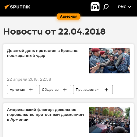
РУС
Армения
Новости от 22.04.2018
Девятый день протестов в Ереване:
неожиданный удар
22 апреля 2018, 22:38
Армения
Общество
Происшествия
Политика
Пашинян Никол
протесты
акция протеста
Американский флюгер: довольное
недовольство протестным движением
в Армении