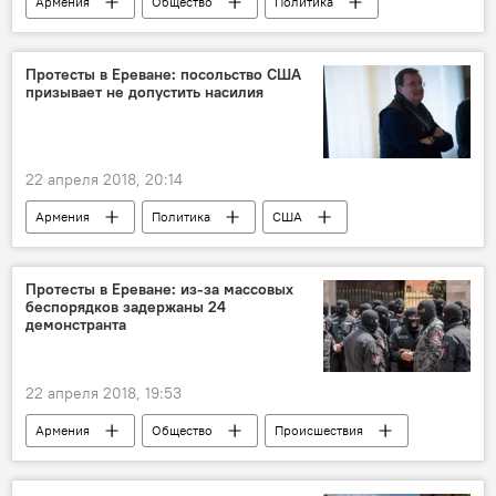
Армения
Общество
Политика
лидер
Площадь Республики
Пашинян Никол
акция протеста
Протесты в Ереване: посольство США
призывает не допустить насилия
митинг
оппозиция
власть
22 апреля 2018, 20:14
Армения
Политика
США
протесты
журналисты
насилие
демонстранты
акция протеста
Протесты в Ереване: из-за массовых
беспорядков задержаны 24
посольство
призыв
демонстранта
22 апреля 2018, 19:53
Армения
Общество
Происшествия
Политика
акция протеста