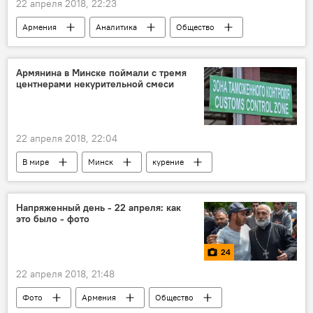
22 апреля 2018, 22:23
Армения
Аналитика
Общество
В мире
Политика
США
Вашингтон
Пашинян Никол
Армянина в Минске поймали с тремя
центнерами некурительной смеси
протесты
мир
регион
ситуация
народ
акция протеста
движение
22 апреля 2018, 22:04
В мире
Минск
курение
гражданин Армении
товарооборот
перевозки
Напряженный день - 22 апреля: как
это было - фото
24
22 апреля 2018, 21:48
Фото
Армения
Общество