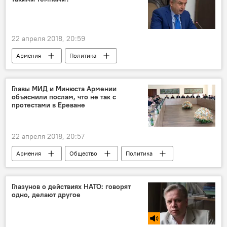
22 апреля 2018, 20:59
Армения
Политика
Карен Карапетян
акция протеста
Главы МИД и Минюста Армении
объяснили послам, что не так с
протестами в Ереване
22 апреля 2018, 20:57
Армения
Общество
Политика
Эдвард Налбандян
Давид Арутюнян
МИД Армении
Минюст
протесты
Глазунов о действиях НАТО: говорят
одно, делают другое
ведомство
законодательство
права
акция протеста
посол