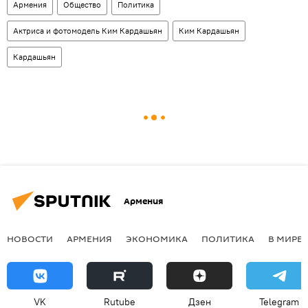
Армения
Общество
Политика
Актриса и фотомодель Ким Кардашьян
Ким Кардашьян
Кардашьян
Армения
НОВОСТИ
АРМЕНИЯ
ЭКОНОМИКА
ПОЛИТИКА
В МИРЕ
VK
Rutube
Дзен
Telegram