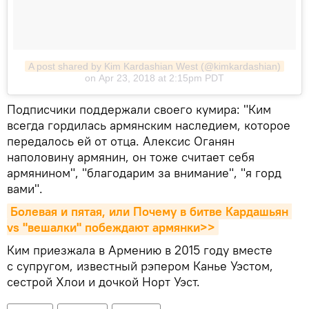
A post shared by Kim Kardashian West (@kimkardashian)
on Apr 23, 2018 at 2:15pm PDT
Подписчики поддержали своего кумира: "Ким
всегда гордилась армянским наследием, которое
передалось ей от отца. Алексис Оганян
наполовину армянин, он тоже считает себя
армянином", "благодарим за внимание", "я горд
вами".
Болевая и пятая, или Почему в битве Кардашьян 
vs "вешалки" побеждают армянки>>
Ким приезжала в Армению в 2015 году вместе
с супругом, известный рэпером Канье Уэстом,
сестрой Хлои и дочкой Норт Уэст.