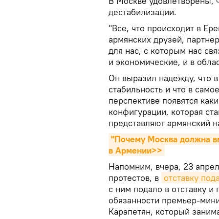
В Москве удовлетворены, ч
дестабилизации.
"Все, что происходит в Ер
армянских друзей, партне
для нас, с которым нас с
и экономические, и в обла
Он выразил надежду, что в
стабильность и что в сам
перспективе появятся каки
конфигурации, которая ста
представляют армянский н
"Почему Москва должна вм
в Армении>>
Напомним, вчера, 23 апре
протестов, в
отставку под
с ним подало в отставку 
обязанности премьер-мин
Карапетян, который заним