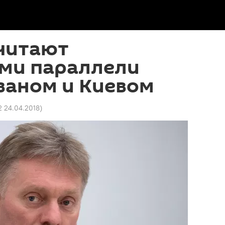
считают
ми параллели
ваном и Киевом
2 24.04.2018
)