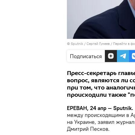
© Sputnik / Сергей Гунеев
/
Перейти в ф
Подписаться
Пресс-секретарь главы
вопрос, являются ли 
при том, что аналоги
происходили также "п
ЕРЕВАН, 24 апр — Sputnik.
между происходящими в А
на Украине, заявил журна
Дмитрий Песков.