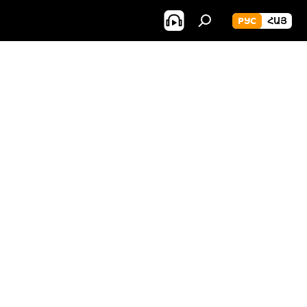
РУС
ՀԱՅ