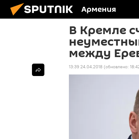
Армения
В Кремле 
неуместны
между Ере
13:39 24.04.2018
(обновлено:
18:4