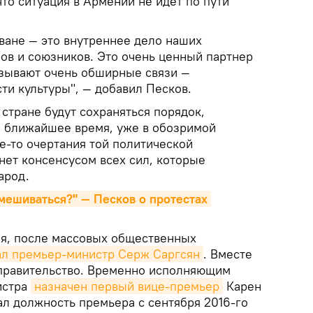
то ситуация в Армении не идет по пути
еване — это внутреннее дело наших
ров и союзников. Это очень ценный партнер
вязывают очень обширные связи —
сти культуры", — добавил Песков.
 стране будут сохраняться порядок,
ое ближайшее время, уже в обозримой
е-то очертания той политической
нет консенсусом всех сил, которые
арод.
ешиваться?" — Песков о протестах 
ля, после массовых общественных
ал премьер-министр Серж Саргсян
. Вместе
и правительство. Временно исполняющим
истра
назначен первый вице-премьер
Карен
ал должность премьера с сентября 2016-го