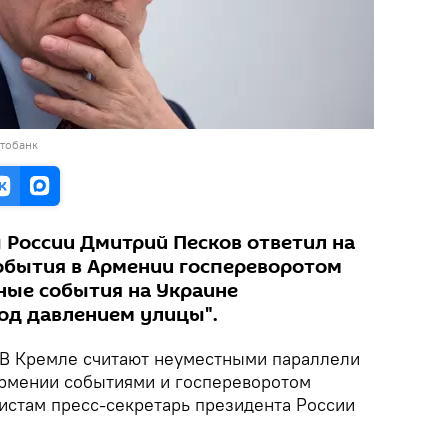
отобанк
 России Дмитрий Песков ответил на
события в Армении госпереворотом
чные события на Украине
од давлением улицы".
В Кремле считают неуместными параллели
рмении событиями и госпереворотом
листам пресс-секретарь президента России