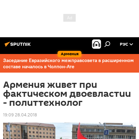
РУС
Армения
Заседание Евразийского межправсовета в расширенном
составе началось в Чолпон-Ате
Армения живет при
фактическом двоевластии
- политтехнолог
19:09 28.04.2018