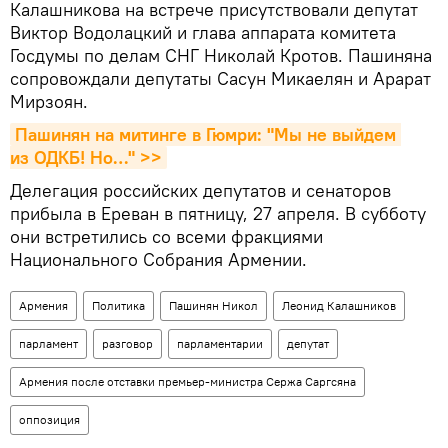
Калашникова на встрече присутствовали депутат
Виктор Водолацкий и глава аппарата комитета
Госдумы по делам СНГ Николай Кротов. Пашиняна
сопровождали депутаты Сасун Микаелян и Арарат
Мирзоян.
Пашинян на митинге в Гюмри: "Мы не выйдем 
из ОДКБ! Но…" >>
Делегация российских депутатов и сенаторов
прибыла в Ереван в пятницу, 27 апреля. В субботу
они встретились со всеми фракциями
Национального Собрания Армении.
Армения
Политика
Пашинян Никол
Леонид Калашников
парламент
разговор
парламентарии
депутат
Армения после отставки премьер-министра Сержа Саргсяна
оппозиция