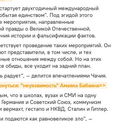
Г стартует двухгодичный международный
обытая единством". Под эгидой этого
е мероприятия, направленные
ой правды о Великой Отечественной,
ния истории и фальсификации фактов.
ветствует проведение таких мероприятий. Он
уют представители, в том числе, и тех
жные отношения между собой. Но на этих
е обиды, все уходит на задний план.
нь радует", — делится впечатлениями Чачия.
рнуться: "неуязвимость" Амаяка Бабаяна>>
м, что в школах, вузах и СМИ на одну
я Германия и Советский Союз, коммунизм
 вермахт, гестапо и НКВД, Сталин и Гитлер.
и подаются как равновеликое зло", —