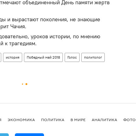
 отмечают объединенный День памяти жертв
нды и вырастают поколения, не знающие
рит Чачия.
довательно, уроков истории, по мнению
й к трагедиям.
история
Победный май 2018
Голос
политолог
Я
ЭКОНОМИКА
ПОЛИТИКА
В МИРЕ
АНАЛИТИКА
ФОТО