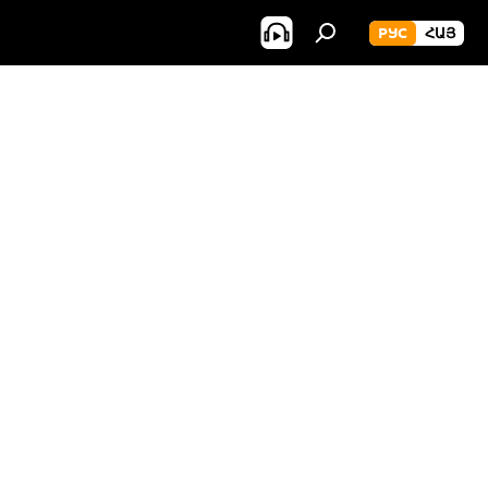
РУС
ՀԱՅ