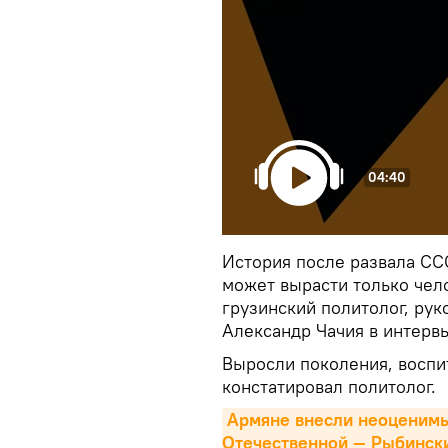
04:40
История после развала СС
может вырасти только чел
грузинский политолог, ру
Александр Чачия в интер
Выросли поколения, воспи
констатировал политолог.
Армяне внесли неоценимый
Отечественной — Рыбинск