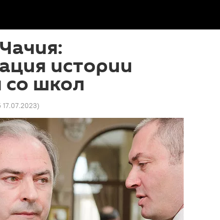
Чачия:
ация истории
 со школ
5 17.07.2023
)