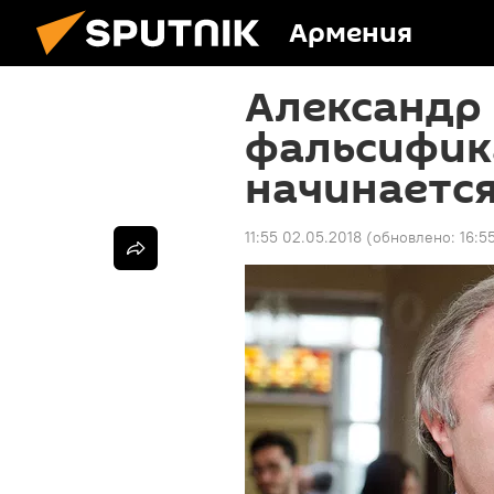
Армения
Александр 
фальсифик
начинается
11:55 02.05.2018
(обновлено:
16:5