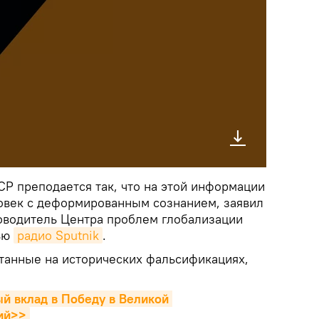
СР преподается так, что на этой информации
овек с деформированным сознанием, заявил
ководитель Центра проблем глобализации
вью
радио Sputnik
.
танные на исторических фальсификациях,
 вклад в Победу в Великой 
ий>>