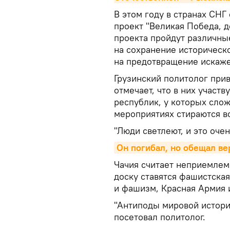
В этом году в странах СН
проект "Великая Победа, д
проекта пройдут различны
на сохранение историческ
на предотвращение искаже
Грузинский политолог при
отмечает, что в них участв
республик, у которых сло
мероприятиях стираются вс
"Люди светлеют, и это оче
Он погибал, но обещал ве
Чачия считает неприемлемы
доску ставятся фашистска
и фашизм, Красная Армия и
"Антиподы мировой истори
посетовал политолог.