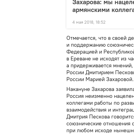
Захарова: мы нацел
армянскими коллег
4 мая 2018, 18:52
Отмечается, что в своей д
и поддержанию союзничес
Федерацией и Республикой
в Ереване не исходят из ч
а придерживается мнений,
России Дмитирием Песко
России Марией Захаровой.
Накануне Захарова заявила
Россия неизменно нацелен
коллегами работы по разв
взаимодействия и интегра
Дмитрия Пескова говорится
союзнические отношения 
при любом исходе нынешне