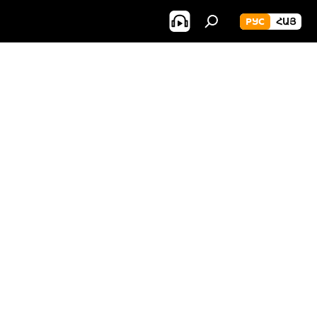
РУС
ՀԱՅ