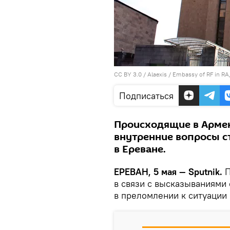
CC BY 3.0
/
Alaexis
/
Embassy of RF in RA
Подписаться
Происходящие в Армен
внутренние вопросы с
в Ереване.
ЕРЕВАН, 5 мая — Sputnik.
П
в связи с высказываниями
в преломлении к ситуации