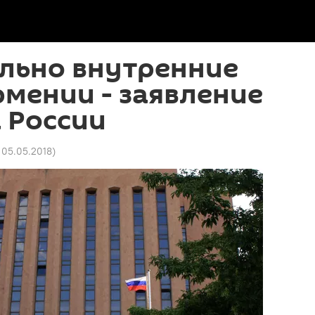
льно внутренние
мении - заявление
 России
7 05.05.2018
)