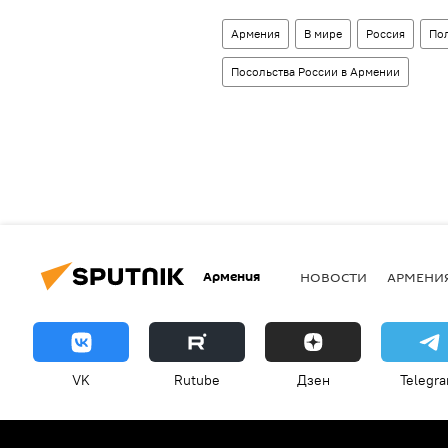
Армения
В мире
Россия
По
Посольства России в Армении
Армения
НОВОСТИ
АРМЕНИ
VK
Rutube
Дзен
Telegr