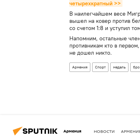
четырехкратный >>
В наилегчайшем весе Мигр
вышел на ковер против бе
со счетом 1:8 и уступил т
Напомним, остальные чле
противникам кто в первом,
не дошел никто.
Армения
Спорт
медаль
бро
Армения
НОВОСТИ
АРМЕНИ