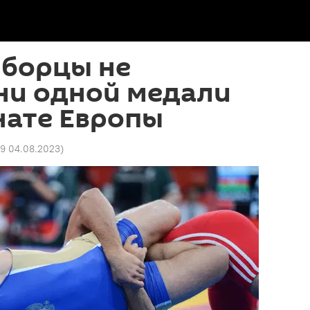
 борцы не
ни одной медали
нате Европы
49 04.08.2023
)