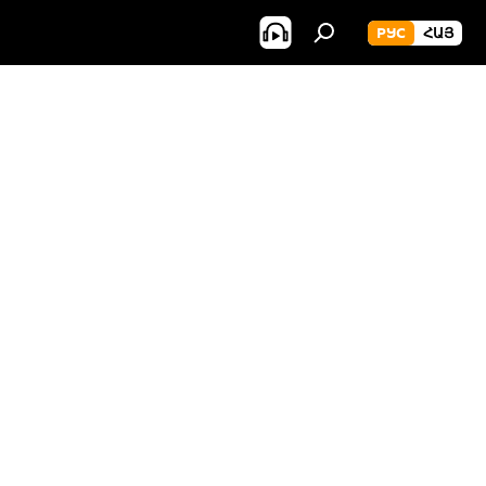
РУС
ՀԱՅ