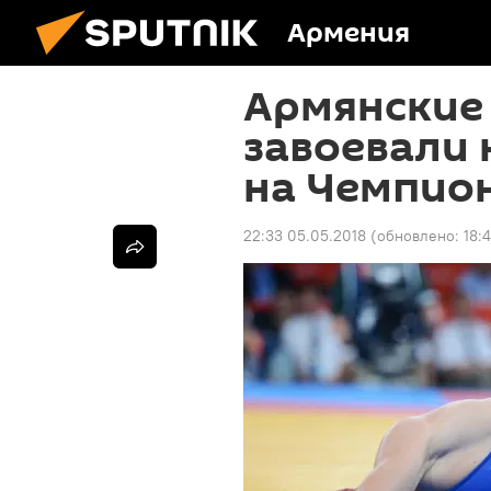
Армения
Армянские
завоевали 
на Чемпио
22:33 05.05.2018
(обновлено:
18: