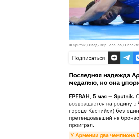
© Sputnik / Владимир Баранов
/
Перейти
Подписаться
Последняя надежда Ар
медалью, но она упорх
ЕРЕВАН, 5 мая — Sputnik.
С
возвращается на родину с
городе Каспийск) без еди
претендовавший на бронз
проиграл.
У Армении два чемпиона Е