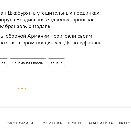
ан Джабурян в утешительных поединках
лоруса Владислава Андреева, проиграл
ому бронзовую медаль.
ны сборной Армении проиграли своим
 кто во втором поединках. До полуфинала
нза
Чемпионат Европы
армяне
Я
ЭКОНОМИКА
ПОЛИТИКА
В МИРЕ
АНАЛИТИКА
ФОТО