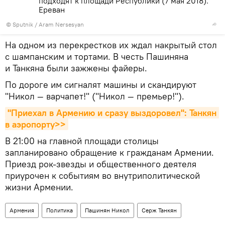
подходят к площади Республики (7 мая 2018).
Еревaн
© Sputnik / Aram Nersesyan
На одном из перекрестков их ждал накрытый стол
с шампанским и тортами. В честь Пашиняна
и Танкяна были зажжены файеры.
По дороге им сигналят машины и скандируют
"Никол — варчапет!" ("Никол — премьер!").
"Приехал в Армению и сразу выздоровел": Танкян 
в аэропорту>>
В 21:00 на главной площади столицы
запланировано обращение к гражданам Армении.
Приезд рок-звезды и общественного деятеля
приурочен к событиям во внутриполитической
жизни Армении.
Армения
Политика
Пашинян Никол
Серж Танкян