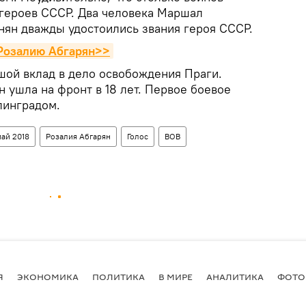
 героев СССР. Два человека Маршал
нян дважды удостоились звания героя СССР.
Розалию Абгарян>>
шой вклад в дело освобождения Праги.
 ушла на фронт в 18 лет. Первое боевое
линградом.
ай 2018
Розалия Абгарян
Голос
ВОВ
Я
ЭКОНОМИКА
ПОЛИТИКА
В МИРЕ
АНАЛИТИКА
ФОТО