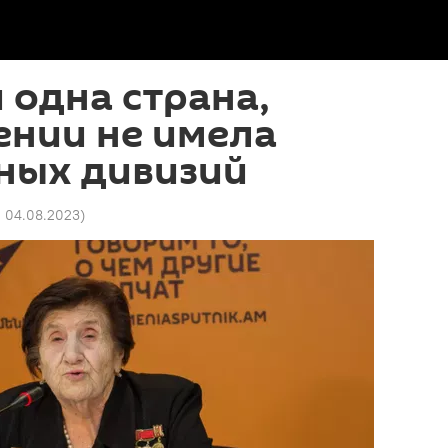
и одна страна,
ении не имела
ных дивизий
0 04.08.2023
)