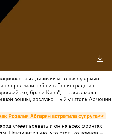
национальных дивизий и только у армян
яне проявили себя и в Ленинграде и в
российске, брали Киев", — рассказала
енной войны, заслуженный учитель Армении
 как Розалия Абгарян встретила супруга>>
арод умеет воевать и он на всех фронтах
зм. Неудивительно, что столько воинов —