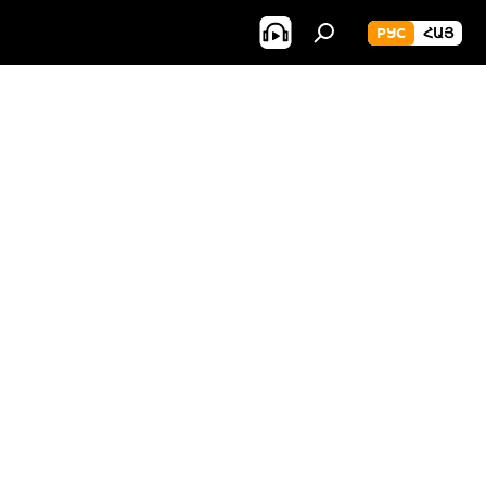
РУС
ՀԱՅ