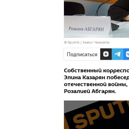
© Sputnik / Asatur Yesayants
Подписаться
Собственный корреспо
Элина Казарян побесе
отечественной войны
Розалией Абгарян.