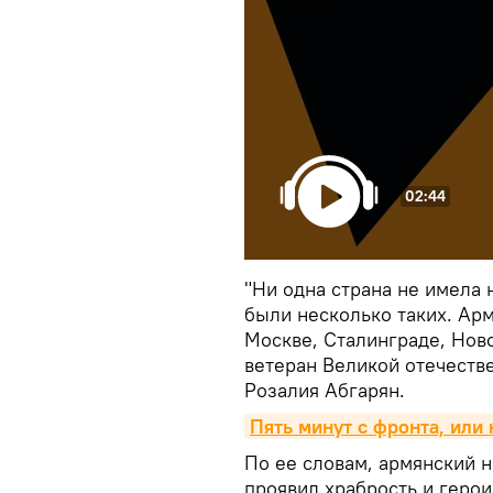
02:44
"Ни одна страна не имела 
были несколько таких. Арм
Москве, Сталинграде, Ново
ветеран Великой отечеств
Розалия Абгарян.
Пять минут с фронта, или
По ее словам, армянский н
проявил храбрость и герои