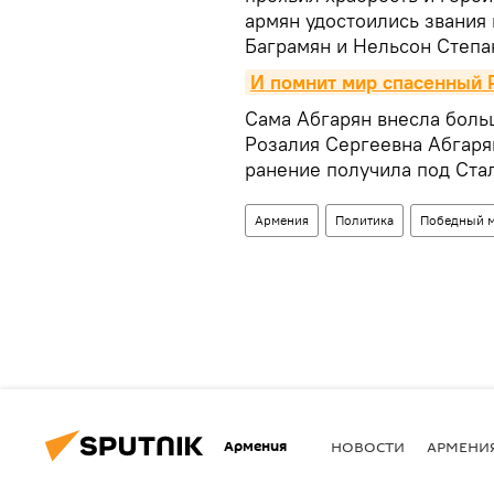
армян удостоились звания
Баграмян и Нельсон Степа
И помнит мир спасенный 
Сама Абгарян внесла боль
Розалия Сергеевна Абгарян
ранение получила под Ста
Армения
Политика
Победный м
Армения
НОВОСТИ
АРМЕНИ