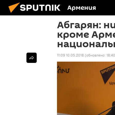
Армения
Абгарян: н
кроме Арм
националь
11:09 10.05.2018
(обновлено:
18:4