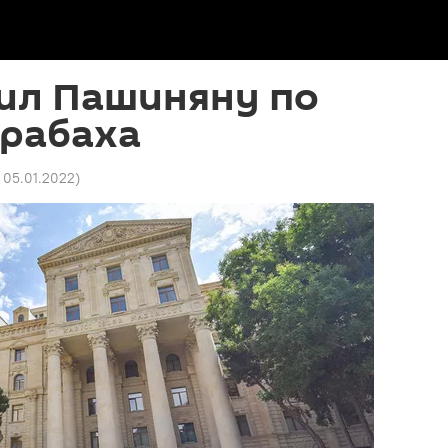
тил Пашиняну по
арабаха
2 05.01.2022
)