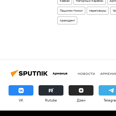
Кавказ
Нагорный Карабах
Арм
Пашинян Никол
переговоры
Ур
президент
Армения
НОВОСТИ
АРМЕНИ
VK
Rutube
Дзен
Telegr