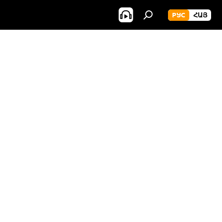
РУС
ՀԱՅ