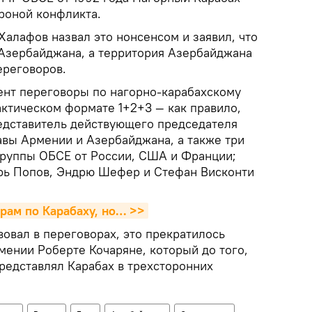
роной конфликта.
алафов назвал это нонсенсом и заявил, что
 Азербайджана, а территория Азербайджана
ереговоров.
нт переговоры по нагорно-карабахскому
актическом формате 1+2+3 — как правило,
редставитель действующего председателя
вы Армении и Азербайджана, а также три
руппы ОБСЕ от России, США и Франции;
рь Попов, Эндрю Шефер и Стефан Висконти
рам по Карабаху, но… >>
овал в переговорах, это прекратилось
мении Роберте Кочаряне, который до того,
редставлял Карабах в трехсторонних