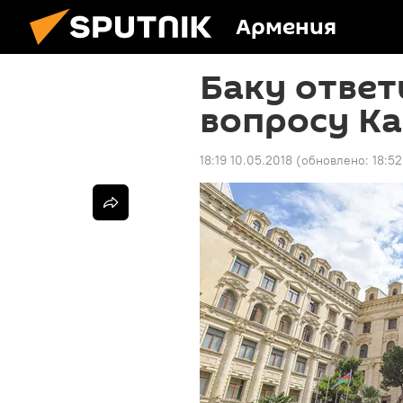
Армения
Баку отве
вопросу К
18:19 10.05.2018
(обновлено:
18:5