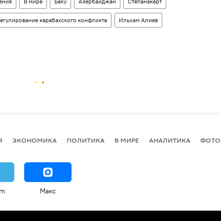
ения
В мире
Баку
Азербайджан
Степанакерт
егулирование карабахского конфликта
Ильхам Алиев
Я
ЭКОНОМИКА
ПОЛИТИКА
В МИРЕ
АНАЛИТИКА
ФОТО
am
Макс