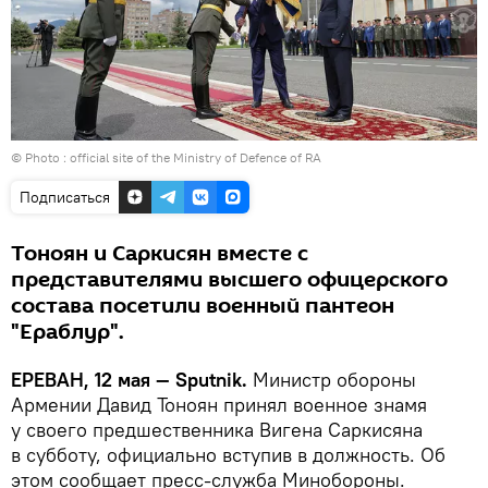
© Photo :
official site of the Ministry of Defence of RA
Подписаться
Тоноян и Саркисян вместе с
представителями высшего офицерского
состава посетили военный пантеон
"Ераблур".
ЕРЕВАН, 12 мая — Sputnik.
Министр обороны
Армении Давид Тоноян принял военное знамя
у своего предшественника Вигена Саркисяна
в субботу, официально вступив в должность. Об
этом сообщает пресс-служба Минобороны.