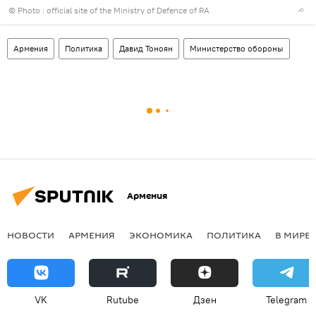
© Photo :
official site of the Ministry of Defence of RA
Армения
Политика
Давид Тоноян
Министерство обороны
Армения
НОВОСТИ
АРМЕНИЯ
ЭКОНОМИКА
ПОЛИТИКА
В МИРЕ
VK
Rutube
Дзен
Telegram