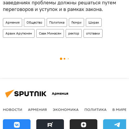
заведениях проблемы должны решаться путем
переговоров и уступок и в рамках закона.
Армения
Общество
Политика
Гюмри
Ширак
Араик Арутюнян
Саак Минасян
ректор
отставки
Армения
НОВОСТИ
АРМЕНИЯ
ЭКОНОМИКА
ПОЛИТИКА
В МИРЕ