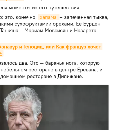
ся моменты из его путешествия:
: это, конечно,
хапама 
– запеченная тыква,
дкими сухофруктамии орехами. Ее Бурден
 Танкяна – Мариам Мовсисян и Назарета
знавур и Геноцид, или Как француз хочет 
>
залось два. Это — баранья нога, которую
небельном ресторане в центре Еревана, и
в домашнем ресторане в Дилижане.