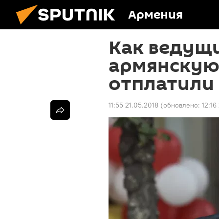
Армения
Как ведущ
армянскую 
отплатили
11:55 21.05.2018
(обновлено:
12:16