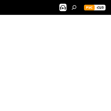
РУС
ՀԱՅ