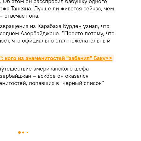
. Об этом он расспросил бабушку одного
ржа Танкяна. Лучше ли живется сейчас, чем
— отвечает она.
звращения из Карабаха Бурден узнал, что
соседнем Азербайджане. "Просто потому, что
 газет, что официально стал нежелательным
: кого из знаменитостей "забанил" Баку>>
 путешествие американского шефа
Азербайджан – вскоре он оказался
енитостей, попавших в "черный список"