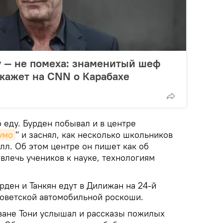
у — не помеха: знаменитый шеф
кажет на CNN о Карабахе
 еду. Бурден побывал и в центре
умо
" и заснял, как несколько школьников
лл. Об этом центре он пишет как об
влечь учеников к науке, технологиям
урден и Танкян едут в Дилижан на 24-й
советской автомобильной роскоши.
еване Тони услышал и рассказы пожилых