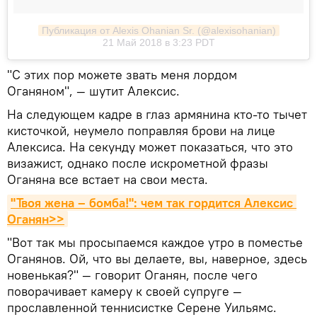
Публикация от Alexis Ohanian Sr. (@alexisohanian)
21 Май 2018 в 3:23 PDT
"С этих пор можете звать меня лордом
Оганяном", — шутит Алексис.
На следующем кадре в глаз армянина кто-то тычет
кисточкой, неумело поправляя брови на лице
Алексиса. На секунду может показаться, что это
визажист, однако после искрометной фразы
Оганяна все встает на свои места.
"Твоя жена – бомба!": чем так гордится Алексис 
Оганян>>
"Вот так мы просыпаемся каждое утро в поместье
Оганянов. Ой, что вы делаете, вы, наверное, здесь
новенькая?" — говорит Оганян, после чего
поворачивает камеру к своей супруге —
прославленной теннисистке Серене Уильямс.