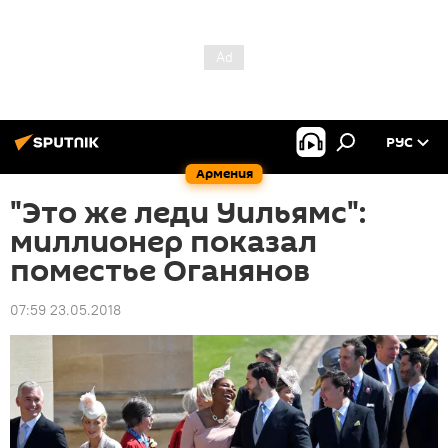
РУС
Армения
"Это же леди Уильямс":
миллионер показал
поместье Оганянов
07:59 23.05.2018