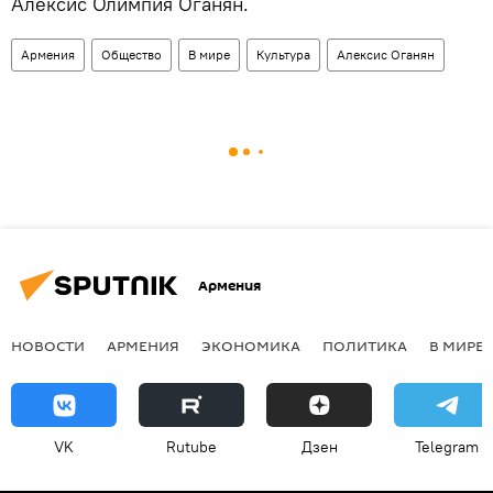
Алексис Олимпия Оганян.
Армения
Общество
В мире
Культура
Алексис Оганян
Армения
НОВОСТИ
АРМЕНИЯ
ЭКОНОМИКА
ПОЛИТИКА
В МИРЕ
VK
Rutube
Дзен
Telegram