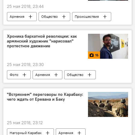
25 мая 2018, 23:44
Армения
Общество
Происшествия
Политика
Турция
Китай
таможня
СНБ
Хроника бархатной революции: как
армянский художник "нарисовал"
протестное движение
15
25 мая 2018, 23:30
Фото
Армения
Общество
Мультимедиа
Культура
протесты
революция
"Встряхнем" переговоры по Карабаху:
чего ждать от Еревана и Баку
25 мая 2018, 23:12
Нагорный Карабах
Армения