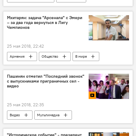
Политика
Баку
переговоры
урегулирование
Мхитарян: задача "Арсенала" с Эмери
– за два года вернуться в Лигу
Чемпионов
25 мая 2018, 22:42
Армения
Общество
В мире
Спорт
Генрих Мхитарян
Арсенал
Генрих Мхитарян: игры за "Арсенал"
футбол
Пашинян отметил "Последний звонок"
с выпускниками приграничных сел -
видео
25 мая 2018, 22:35
Видео
Мультимедиа
Пашинян Никол
"Историческое событие" - президент