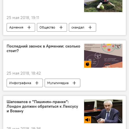
25 мая 2018, 19:11
Армения
Общество
скандал
социальные сети
собаки
животные
деньги
СМИ
Последний звонок в Армении: сколько
стоит?
полиция
сердце
25 мая 2018, 18:42
Инфографика
Мультимедиа
Шаповалов о "Пашинян-пранке":
Лондон должен обратиться к Лексусу
и Вовану
25 мая 2018, 18:36