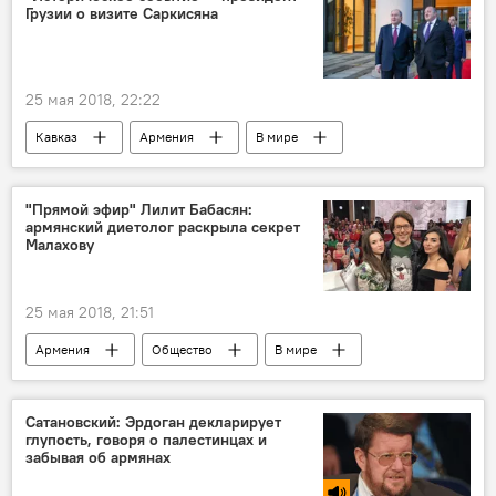
Грузии о визите Саркисяна
25 мая 2018, 22:22
Кавказ
Армения
В мире
Политика
Отношения Армении и Грузии
"Прямой эфир" Лилит Бабасян:
армянский диетолог раскрыла секрет
Малахову
25 мая 2018, 21:51
Армения
Общество
В мире
Россия
Культура
Андрей Малахов
Сатановский: Эрдоган декларирует
глупость, говоря о палестинцах и
забывая об армянах