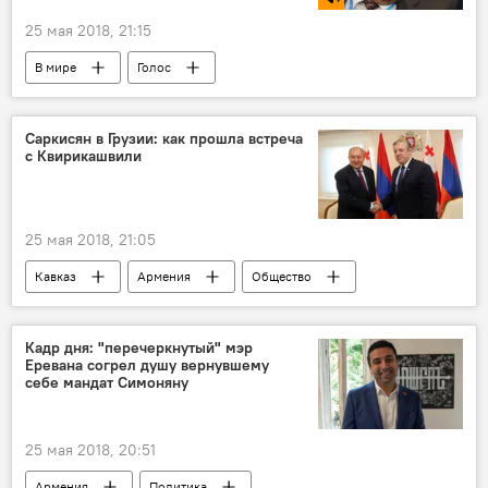
25 мая 2018, 21:15
В мире
Голос
Саркисян в Грузии: как прошла встреча
с Квирикашвили
25 мая 2018, 21:05
Кавказ
Армения
Общество
В мире
Политика
Грузия
Тбилиси
Георгий Квирикашвили
Кадр дня: "перечеркнутый" мэр
Еревана согрел душу вернувшему
Армен Саркисян
себе мандат Симоняну
Отношения Армении и Грузии
25 мая 2018, 20:51
Армения
Политика