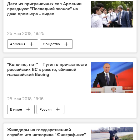
Дети из приграничных сел Армении
празднуют "Последний звонок" на
даче премьера - видео
25 мая 2018, 19:25
Армения
Общество
Пашинян Никол
праздник
выпускники
последний звонок
"Конечно, нет" - Путин о причастности
российских ВС к ракете, сбившей
Премьер
малазийский Boeing
25 мая 2018, 19:16
В мире
Россия
Живодеры на государственной
службе: что натворила "Юниграф-икс"