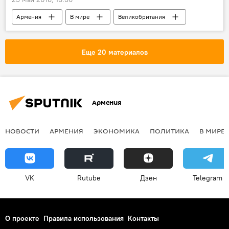
Армения
В мире
Великобритания
Лондон
Пашинян Никол
Борис Джонсон
правительство
Еще 20 материалов
пранкер
демонстрация
реакция
Голос
Армения
НОВОСТИ
АРМЕНИЯ
ЭКОНОМИКА
ПОЛИТИКА
В МИРЕ
VK
Rutube
Дзен
Telegram
О проекте
Правила использования
Контакты