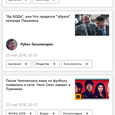
Тарон Маркарян
Ален Симонян
"Ад АОДа", или Что придется "убрать"
команде Пашиняна
Рубен Гюльмисарян
25 мая 2018, 20:37
Армения
Общество
Колумнисты
Политика
Пашинян Никол
власть
Песня Чемпионата мира по футболу
появилась в сети: Уилл Смит зажжет в
Лужниках
25 мая 2018, 20:07
ФИФА-2018
Видео
Мультимедиа