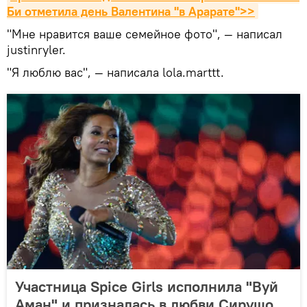
Би отметила день Валентина "в Арарате">>
"Мне нравится ваше семейное фото", — написал
justinryler.
"Я люблю вас", — написала lola.marttt.
Участница Spice Girls исполнила "Вуй
Аман" и призналась в любви Сирушо