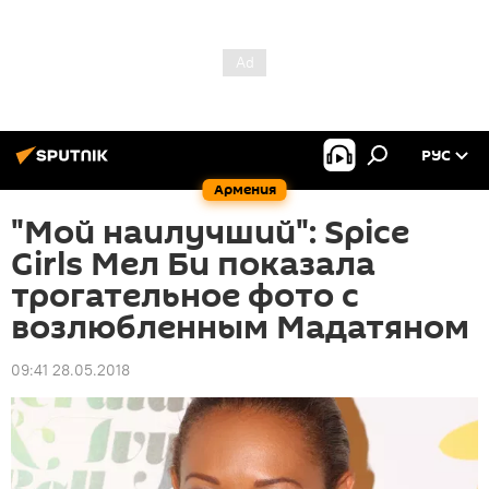
РУС
Армения
"Мой наилучший": Spice
Girls Мел Би показала
трогательное фото с
возлюбленным Мадатяном
09:41 28.05.2018