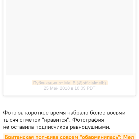
Публикация от Mel B (@officialmelb)
25 Май 2018 в 10:09 PDT
Фото за короткое время набрало более восьми
тысяч отметок "нравится". Фотография
не оставила подписчиков равнодушными.
Британская поп-дива совсем "обармянилась": Мел 