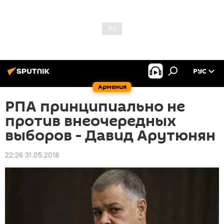
РУС
Армения
РПА принципиально не
против внеочередных
выборов - Давид Арутюнян
22:26 31.05.2018