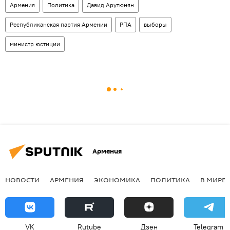
Армения
Политика
Давид Арутюнян
Республиканская партия Армении
РПА
выборы
министр юстиции
Армения
НОВОСТИ
АРМЕНИЯ
ЭКОНОМИКА
ПОЛИТИКА
В МИРЕ
VK
Rutube
Дзен
Telegram