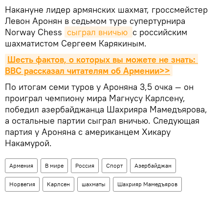
Накануне лидер армянских шахмат, гроссмейстер
Левон Аронян в седьмом туре супертурнира
Norway Chess
сыграл вничью 
с российским
шахматистом Сергеем Карякиным.
Шесть фактов, о которых вы можете не знать: 
BBC рассказал читателям об Армении>>
По итогам семи туров у Ароняна 3,5 очка — он
проиграл чемпиону мира Магнусу Карлсену,
победил азербайджанца Шахрияра Мамедъярова,
а остальные партии сыграл вничью. Следующая
партия у Ароняна с американцем Хикару
Накамурой.
Армения
В мире
Россия
Спорт
Азербайджан
Норвегия
Карлсен
шахматы
Шахрияр Мамедъяров