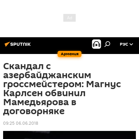
РУС
Армения
Скандал с
азербайджанским
гроссмейстером: Магнус
Карлсен обвинил
Мамедьярова в
договорняке
09:25 06.06.2018