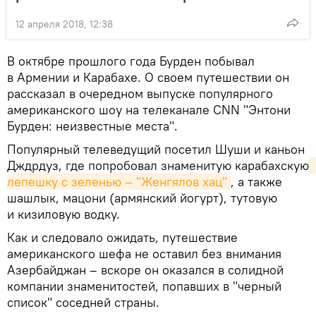
12 апреля 2018, 12:38
В октябре прошлого года Бурден побывал
в Армении и Карабахе. О своем путешествии он
рассказал в очередном выпуске популярного
американского шоу на телеканале CNN "Энтони
Бурден: неизвестные места".
Популярный телеведущий посетил Шуши и каньон
Дждрдуз, где попробовал знаменитую карабахскую
лепешку с зеленью – "Женгялов хац"
, а также
шашлык, мацони (армянский йогурт), тутовую
и кизиловую водку.
Как и следовало ожидать, путешествие
американского шефа не оставил без внимания
Азербайджан – вскоре он оказался в солидной
компании знаменитостей, попавших в "черный
список" соседней страны.