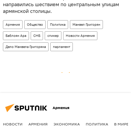
направились шествием по центральным улицам
армянской столицы.
Армения
Общество
Политика
Манвел Григорян
Баблоян Ара
СНБ
спикер
Новости Армения
Дело Манвела Григоряна
парламент
Армения
НОВОСТИ
АРМЕНИЯ
ЭКОНОМИКА
ПОЛИТИКА
В МИРЕ