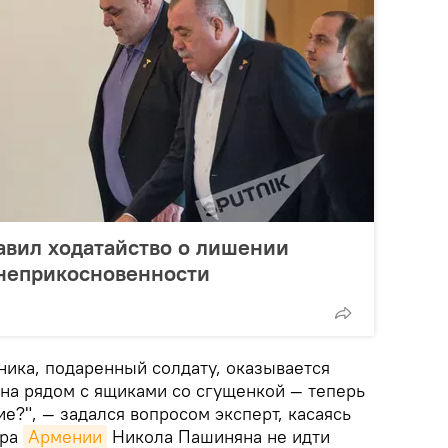
авил ходатайство о лишении
 неприкосновенности
ника, подаренный солдату, оказывается
яна рядом с ящиками со сгущенкой — теперь
ие?", — задался вопросом эксперт, касаясь
тра
Армении
Никола Пашиняна не идти