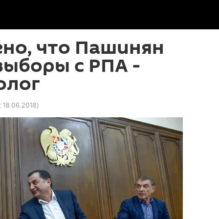
но, что Пашинян
выборы с РПА -
олог
2 18.06.2018
)