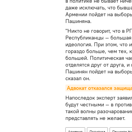
в политике не бывает ниче
даже исключать, что бывш
Армении пойдет на выборы
Пашиняна.
"Никто не говорит, что в 
Республиканцы — большая 
идеология. При этом, что 
гораздо больше, чем тех, 
большей. Политическая час
отделятся друг от друга, и
Пашинян пойдет на выборы.
сказал он.
Адвокат отказался защища
Напоследок эксперт заяви
будут честными — в проти
такой волны разочарования
представлять не желает.
Армения
Политика
Пашинян Н