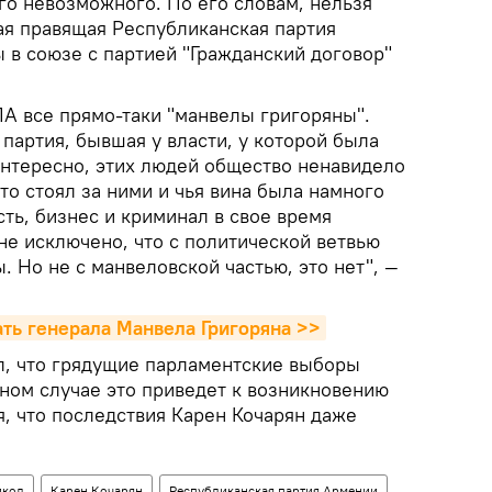
го невозможного. По его словам, нельзя
ая правящая Республиканская партия
 в союзе с партией "Гражданский договор"
РПА все прямо-таки "манвелы григоряны".
партия, бывшая у власти, у которой была
интересно, этих людей общество ненавидело
кто стоял за ними и чья вина была намного
ть, бизнес и криминал в свое время
 не исключено, что с политической ветвью
 Но не с манвеловской частью, это нет", —
ть генерала Манвела Григоряна >>
л, что грядущие парламентские выборы
вном случае это приведет к возникновению
, что последствия Карен Кочарян даже
икол
Карен Кочарян
Республиканская партия Армении