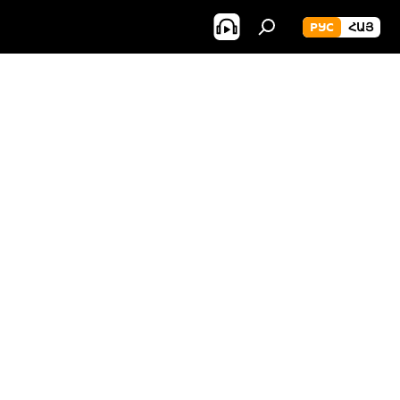
РУС
ՀԱՅ