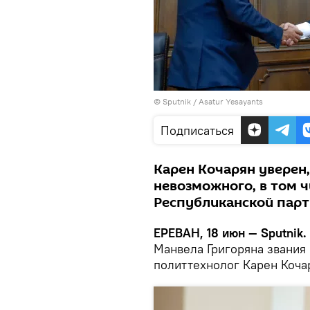
© Sputnik / Asatur Yesayants
Подписаться
Карен Кочарян уверен,
невозможного, в том 
Республиканской парт
ЕРЕВАН, 18 июн — Sputnik.
Манвела Григоряна звания
политтехнолог Карен Коча