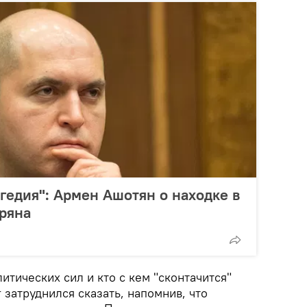
агедия": Армен Ашотян о находке в
ряна
итических сил и кто с кем "сконтачится"
 затруднился сказать, напомнив, что