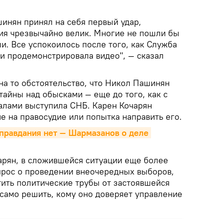
инян принял на себя первый удар,
рия чрезвычайно велик. Многие не пошли бы
ли. Все успокоилось после того, как Служба
и продемонстрировала видео", — сказал
на то обстоятельство, что Никол Пашинян
айны над обысками — еще до того, как с
алами выступила СНБ. Карен Кочарян
ие на правосудие или попытка направить его.
оправдания нет — Шармазанов о деле 
чарян, в сложившейся ситуации еще более
прос о проведении внеочередных выборов,
тить политические трубы от застоявшейся
 само решить, кому оно доверяет управление