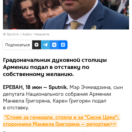
© Sputnik / Asatur Yesayants
Подписаться
Градоначальник духовной столицы
Армении подал в отставку по
собственному желанию.
ЕРЕВАН, 18 июн — Sputnik.
Мэр Эчмиадзина, сын
депутата Национального собрания Армении
Манвела Григоряна, Карен Григорян подал
в отставку.
"Стоим за генерала, стояли и за "Сасна Црер": 
сторонники Манвела Григоряна — репортаж>>