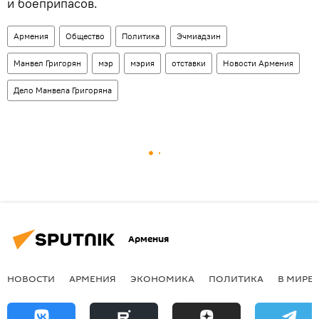
и боеприпасов.
Армения
Общество
Политика
Эчмиадзин
Манвел Григорян
мэр
мэрия
отставки
Новости Армения
Дело Манвела Григоряна
Армения
НОВОСТИ
АРМЕНИЯ
ЭКОНОМИКА
ПОЛИТИКА
В МИРЕ