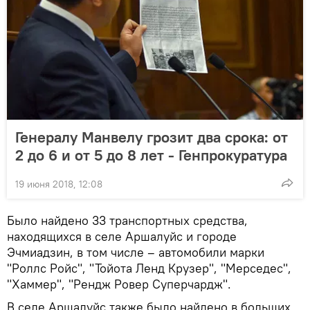
Генералу Манвелу грозит два срока: от
2 до 6 и от 5 до 8 лет - Генпрокуратура
19 июня 2018, 12:08
Было найдено 33 транспортных средства,
находящихся в селе Аршалуйс и городе
Эчмиадзин, в том числе – автомобили марки
"Роллс Ройс", "Тойота Ленд Крузер", "Мерседес",
"Хаммер", "Рендж Ровер Суперчардж".
В селе Аршалуйс также было найдено в больших