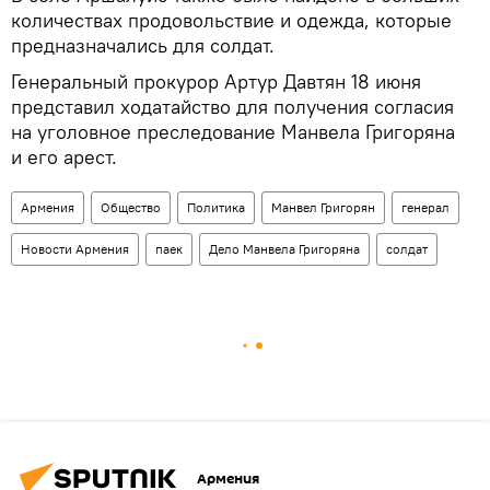
количествах продовольствие и одежда, которые
предназначались для солдат.
Генеральный прокурор Артур Давтян 18 июня
представил ходатайство для получения согласия
на уголовное преследование Манвела Григоряна
и его арест.
Армения
Общество
Политика
Манвел Григорян
генерал
Новости Армения
паек
Дело Манвела Григоряна
солдат
Армения