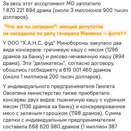
За весь этот ассортимент МО заплатило
1 870 221 894 драма (около 3 миллионов 900 тысяч
долларов).
"Что же ты натворил": эмоции депутатов 
на заседании по делу генерала Манвела — фото>>
У ООО "Х.А.Н.С. фуд" Минобороны закупало два
вида консервов: гречневую кашу с мясом (1296
драмов за банку) и рисово-чечевичную кашу (894
драма). Эти "деликатесы", согласно договору,
обошлись госбюджету в 619 001 460 драмов
(около 1 миллиона 200 тысяч долларов).
У индивидуального предпринимателя Гамлета
Овсепяна министерство также приобретало
консервы двух видов: пшеничную кашу с куриным
мясом (1136 драмов за банку) и консервированное
мясо с зеленым горошком (1198 драмов). Сумма
сделки с индивидуальным предпринимателем
составила 668 620 980 драмов (1 миллион 387