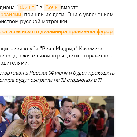
диона "
Фишт
" в
Сочи 
вместе
Бразилии
пришли их дети. Они с увлечением
ойством русской матрешки.
 от армянского дизайнера произвела фурор 
щитники клуба "Реал Мадрид" Каземиро
непродолжительной игры, дети отправились
родителями.
стартовал в России 14 июня и будет проходить
рнира будут сыграны на 12 стадионах в 11