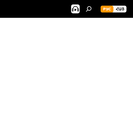
РУС
ՀԱՅ