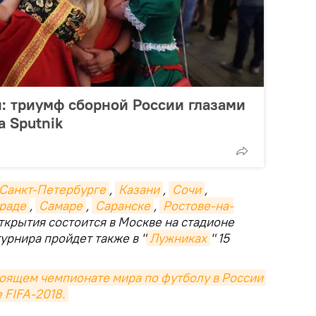
: триумф сборной России глазами
 Sputnik
Санкт-Петербурге
,
Казани
,
Сочи
,
раде
,
Самаре
,
Саранске
,
Ростове-на-
открытия состоится в Москве на стадионе
урнира пройдет также в "
Лужниках
" 15
ящем чемпионате мира по футболу в России 
 FIFA-2018.