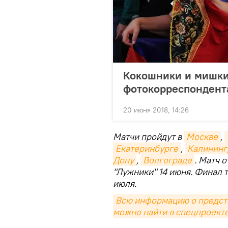
Кокошники и мишки
фотокорреспондента
20 июня 2018, 14:26
Матчи пройдут в
Москве
,
Екатеринбурге
,
Калининг
Дону
,
Волгограде
. Матч 
"Лужники" 14 июня. Финал т
июля.
Всю информацию о предсто
можно найти в спецпроекте