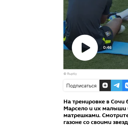
0:46
Воспроизвести
©
Ruptly
видео
Подписаться
На тренировке в Сочи
Марсело и их малыши 
матрешками. Смотрите
газоне со своими зве