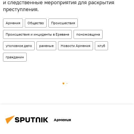
и следственные мероприятия для раскрытия
преступления.
Армения
Общество
Происшествия
Происшествия и инциденты в Ереване
поножовщина
уголовное дело
раненые
Новости Армения
клуб
гражданин
Армения