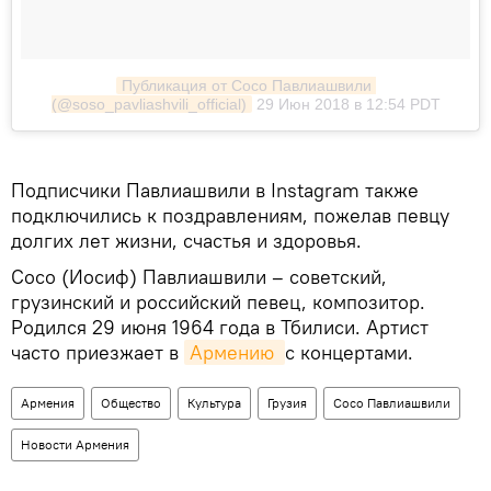
Публикация от Сосо Павлиашвили 
(@soso_pavliashvili_official)
29 Июн 2018 в 12:54 PDT
Подписчики Павлиашвили в Instagram также
подключились к поздравлениям, пожелав певцу
долгих лет жизни, счастья и здоровья.
Сосо (Иосиф) Павлиашвили – советский,
грузинский и российский певец, композитор.
Родился 29 июня 1964 года в Тбилиси. Артист
часто приезжает в
Армению 
с концертами.
Армения
Общество
Культура
Грузия
Сосо Павлиашвили
Новости Армения