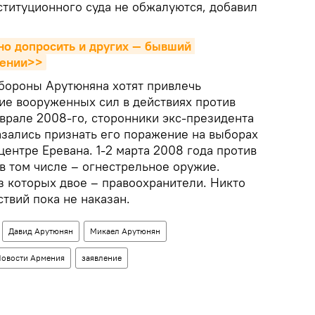
ституционного суда не обжалуются, добавил
но допросить и других — бывший 
мении>>
бороны Арутюняна хотят привлечь
тие вооруженных сил в действиях против
еврале 2008-го, сторонники экс-президента
азались признать его поражение на выборах
центре Еревана. 1-2 марта 2008 года против
в том числе – огнестрельное оружие.
з которых двое – правоохранители. Никто
ствий пока не наказан.
Давид Арутюнян
Микаел Арутюнян
овости Армения
заявление