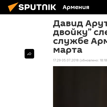
Армения
Давид Ару
двойку” сл
службе Арм
марта
17:29 05.07.2018
(обновлено:
18:1