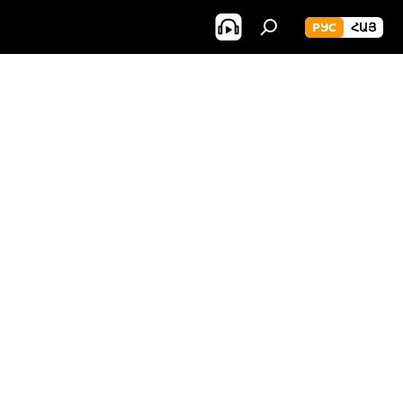
РУС
ՀԱՅ