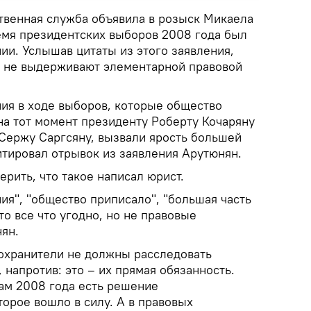
твенная служба объявила в розыск Микаела
емя президентских выборов 2008 года был
и. Услышав цитаты из этого заявления,
и не выдерживают элементарной правовой
я в ходе выборов, которые общество
а тот момент президенту Роберту Кочаряну
 Сержу Саргсяну, вызвали ярость большей
итировал отрывок из заявления Арутюнян.
ерить, что такое написал юрист.
я", "общество приписало", "большая часть
то все что угодно, но не правовые
ян.
оохранители не должны расследовать
напротив: это – их прямая обязанность.
рам 2008 года есть решение
торое вошло в силу. А в правовых