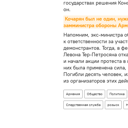
государствах решения Кон
он.
Кочарян был не один, нуж
замминистра обороны Ар
Напомним, экс-министра о
к ответственности за учас
демонстрантов. Тогда, в ф
Левона Тер-Петросяна отк
и начали акции протеста в 
них была применена сила, 
Погибли десять человек, и
из организаторов этих дей
Армения
Общество
Политика
Следственная служба
розыск
Н