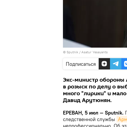
© Sputnik / Asatur Yesayants
Подписаться
Экс-министр обороны
в розыск по делу о вы
много "лирики" и мал
Давид Арутюнян.
ЕРЕВАН, 5 июл — Sputnik.
П
следственной службы
Арм
непрофессионально. Об эт