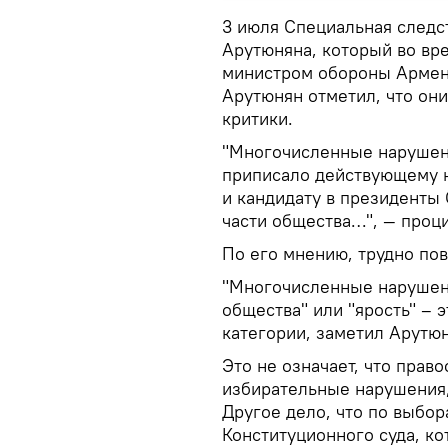
3 июля Специальная следс
Арутюняна, который во вр
министром обороны Армени
Арутюнян отметил, что он
критики.
"Многочисленные нарушени
приписало действующему н
и кандидату в президенты
части общества…", — проц
По его мнению, трудно пов
"Многочисленные нарушени
общества" или "ярость" – э
категории, заметил Арутюн
Это не означает, что прав
избирательные нарушения, 
Другое дело, что по выбо
Конституционного суда, ко