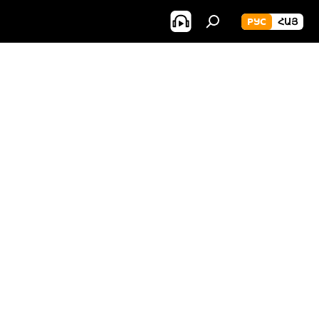
РУС
ՀԱՅ