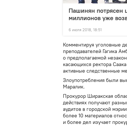
Пашинян потрясен 
миллионов уже воз
6 июля 2018, 18:51
Комментируя уголовные д
преподавателей Гагика Ам
о предполагаемой незаконн
касающихся ректора Саака 
активные следственные ме
Злоупотребления были выя
Маралик.
Прокурор Ширакская облас
действиях получают разным
аудитов в городской мэрии
более 10 материалов отно
и более дел изучает проку