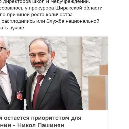
о директоров школ и медучреждений.
совалось у прокурора Ширакской области
ало причиной роста количества
 расплодились или Служба национальной
ать лучше.
й остается приоритетом для
ении - Никол Пашинян