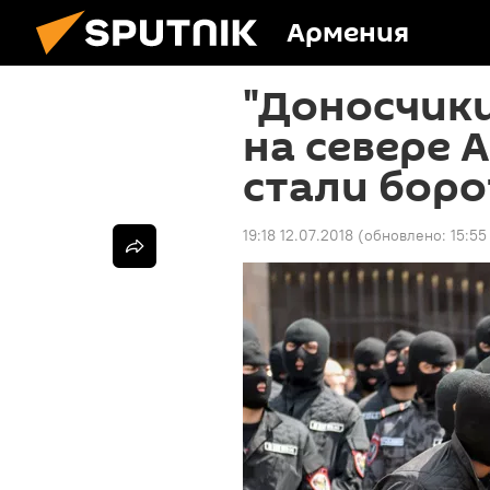
Армения
"Доносчики
на севере 
стали боро
19:18 12.07.2018
(обновлено:
15:55