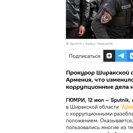
© Sputnik / Asatur Yesayants
Подписаться
Прокурор Ширакской о
Армения, что изменило
коррупционные дела н
ГЮМРИ, 12 июл — Sputnik,
в Ширакской области
Арм
с коррупционными разобл
положением. Оказывается,
пользовались многие из те