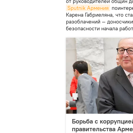
от руководителей общин д
Sputnik Армения
поинтере
Карена Габриеляна, что ст
разоблачений — доносчики
безопасности начала работ
Борьба с коррупцие
правительства Арм