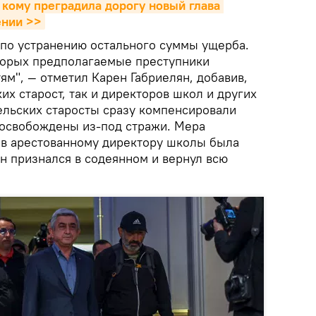
кому преградила дорогу новый глава 
ении >>
 по устранению остального суммы ущерба.
оторых предполагаемые преступники
ям", — отметил Карен Габриелян, добавив,
ких старост, так и директоров школ и других
сельских старосты сразу компенсировали
освобождены из-под стражи. Мера
в арестованному директору школы была
он признался в содеянном и вернул всю