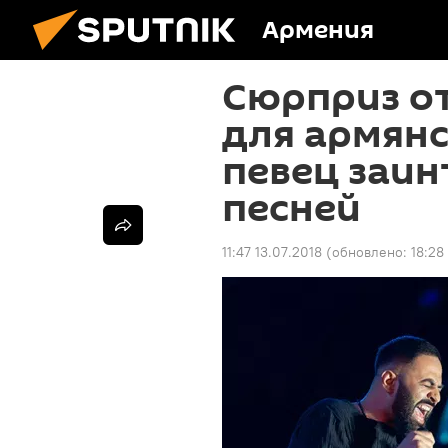
Армения
Сюрприз от
для армянс
певец заин
песней
11:47 13.07.2018
(обновлено:
18:28