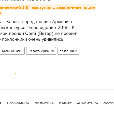
видения-2018" выступил с заявлением после 
>
вак Ханагян представлял Армению
м конкурсе "Евровидение-2018". К
ской песней Qami (Ветер) не прошел
о поклонники очень удивились.
Севак Ханагян
Новости Армения
поклонники
Я
ЭКОНОМИКА
ПОЛИТИКА
В МИРЕ
АНАЛИТИКА
ФОТО