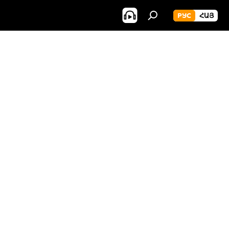
РУС
ՀԱՅ