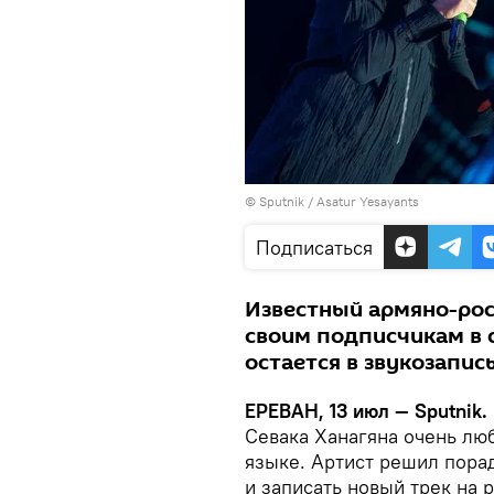
© Sputnik / Asatur Yesayants
Подписаться
Известный армяно-рос
своим подписчикам в с
остается в звукозапи
ЕРЕВАН, 13 июл — Sputnik.
Севака Ханагяна очень люб
языке. Артист решил порад
и записать новый трек на 