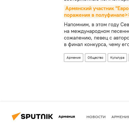
Армянский участник "Евро
поражения в полуфинале>
Напомним, в этом году Се
на международном песенно
сожалению, певец с автор
в финал конкурса, чему ег
Армения
Общество
Культура
Армения
НОВОСТИ
АРМЕНИ