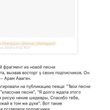
ak Khanagyan (@sevak_khanagyan)
юл 2018 в 9:02 PDT
 фрагмент из новой песни
а, вызвав восторг у своих подписчиков. Он
 – Арам Авагян.
гировали на публикацию певца: "Твои песни
"классная песня", "Я долго ждала этого
 я рисую некие шедевры. Спасибо тебе,
лжай в том же духе". Вот такие
 оставляли подписчики.