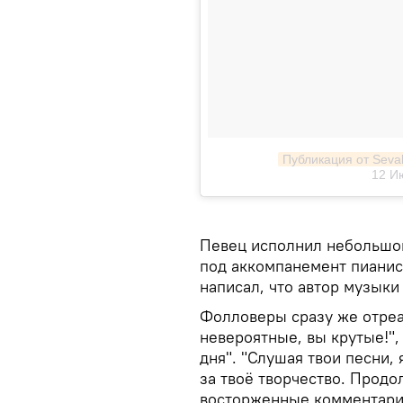
Публикация от Sev
12 И
Певец исполнил небольшой
под аккомпанемент пианист
написал, что автор музыки
Фолловеры сразу же отреа
невероятные, вы крутые!", 
дня". "Слушая твои песни,
за твоё творчество. Продо
восторженные комментарии