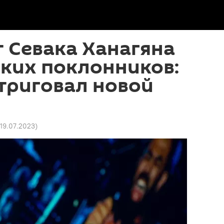
 Севака Ханагяна
ких поклонников:
триговал новой
 19.07.2023
)