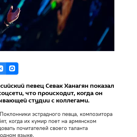
сийский певец Севак Ханагян показал
оцсети, что происходит, когда он
сывающей студии с коллегами.
Поклонники эстрадного певца, композитора
ят, когда их кумир поет на армянском
овать почитателей своего таланта
родном языке.