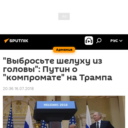
РУС
Армения
"Выбросьте шелуху из
головы": Путин о
"компромате" на Трампа
20:36 16.07.2018