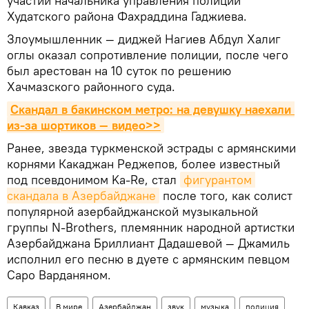
участии начальника управления полиции
Худатского района Фахраддина Гаджиева.
Злоумышленник — диджей Нагиев Абдул Халиг
оглы оказал сопротивление полиции, после чего
был арестован на 10 суток по решению
Хачмазского районного суда.
Скандал в бакинском метро: на девушку наехали 
из-за шортиков — видео>>
Ранее, звезда туркменской эстрады с армянскими
корнями Какаджан Реджепов, более известный
под псевдонимом Ka-Re, стал
фигурантом 
скандала в Азербайджане
после того, как солист
популярной азербайджанской музыкальной
группы N-Brothers, племянник народной артистки
Азербайджана Бриллиант Дадашевой — Джамиль
исполнил его песню в дуете с армянским певцом
Саро Варданяном.
Кавказ
В мире
Азербайджан
звук
музыка
полиция