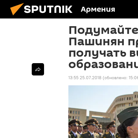
Армения
Подумайте 
Пашинян п
получать 
образован
13:55 25.07.2018
(обновлено:
15:0