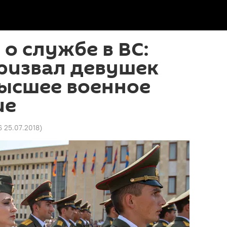
о службе в ВС:
ризвал девушек
высшее военное
ие
6 25.07.2018
)