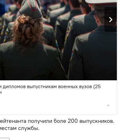
2
/3
 дипломов выпустникам военных вузов (25
н
© Sputnik
лейтенанта получили боле 200 выпускников.
 местам службы.