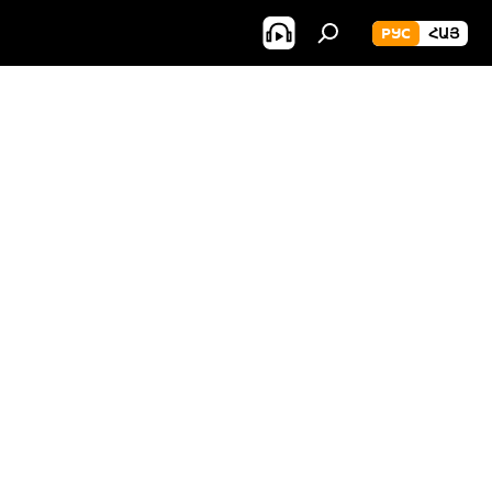
РУС
ՀԱՅ