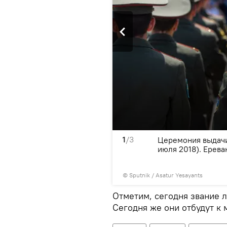
1
/3
рутюнян на церемонии
Церемония выдачи
 вузов (25 июля 2018).
июля 2018). Еревa
© Sputnik / Asatur Yesayants
Отметим, сегодня звание 
Сегодня же они отбудут к