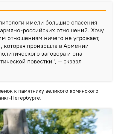
олитологи имели большие опасения
 армяно-российских отношений. Хочу
шим отношениям ничего не угрожает,
й, которая произошла в Армении
политического заговора и она
ической повестки", — сказал
енок к памятнику великого армянского
анкт-Петербурге.