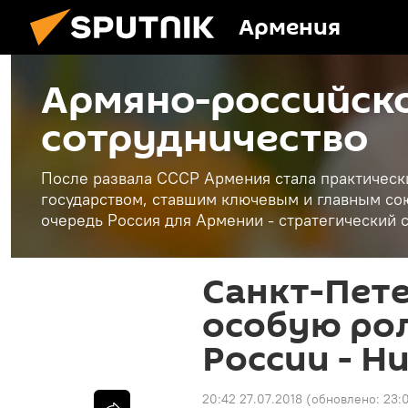
Армения
Армяно-российск
сотрудничество
После развала СССР Армения стала практическ
государством, ставшим ключевым и главным сою
очередь Россия для Армении - стратегический 
Санкт-Пете
особую рол
России - Н
20:42 27.07.2018
(обновлено:
23: