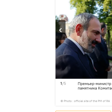
1
/5
инян возложил венок у
Премьер-министр 
анкт-Петербург
памятника Комитас
© Photo :
official site of the PM of RA