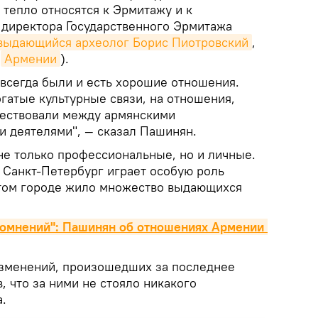
 тепло относятся к Эрмитажу и к
 директора Государственного Эрмитажа
выдающийся археолог Борис Пиотровский
,
в
Армении
).
всегда были и есть хорошие отношения.
гатые культурные связи, на отношения,
ществовали между армянскими
и деятелями", — сказал Пашинян.
 не только профессиональные, но и личные.
 Санкт-Петербург играет особую роль
этом городе жило множество выдающихся
сомнений": Пашинян об отношениях Армении 
изменений, произошедших за последнее
в, что за ними не стояло никакого
.