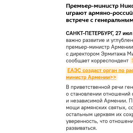
Премьер-министр Нико
играют армяно-россий
встрече с генеральны
САНКТ-ПЕТЕРБУРГ, 27 июл 
важно развитие и углубле
премьер-министр Армении 
с директором Эрмитажа Ми
сообщает корреспондент
ЕАЭС создаст орган по р
министр Армении>>
В приветственной речи ге
о становлении отношений 
и независимой Армении. П
мощи армянских святых, с
остальным церквям их сох
уверенность, что отношен
развиваться.