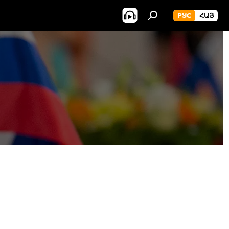
РУС
ՀԱՅ