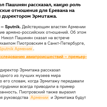
л Пашинян рассказал, какую роль
ские отношения для Еревана на
м директором Эрмитажа.
— Sputnik.
Действующим властям Армении
ние армяно-российских отношений. Об этом
Никол Пашинян сказал на встрече
хаилом Пиотровским в Санкт-Петербурге,
Sputnik Армения
.
асследованию авиапроисшествий – премьер-
ндиректор Эрмитажа рассказал
одного из лучших музеев мира
о его словам, когда Эрмитажу передавали
отрудники всегда приводили в пример
ранность. Пиотровский также выразил
ия руководства
Армении
и Эрмитажа будут