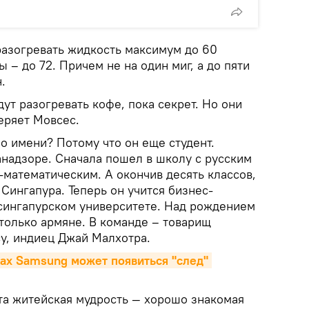
разогревать жидкость максимум до 60
 – до 72. Причем не на один миг, а до пяти
.
ут разогревать кофе, пока секрет. Но они
еряет Мовсес.
о имени? Потому что он еще студент.
анадзоре. Сначала пошел в школу с русским
-математическим. А окончив десять классов,
 Сингапура. Теперь он учится бизнес-
сингапурском университете. Над рождением
 только армяне. В команде – товарищ
су, индиец Джай Малхотра.
ах Samsung может появиться "след" 
Эта житейская мудрость — хорошо знакомая