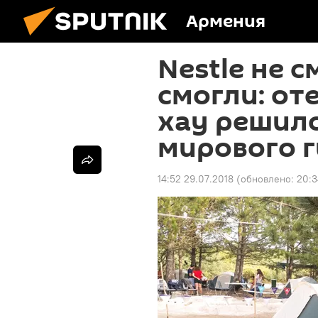
Армения
Nestle не с
смогли: от
хaу решил
мирового г
14:52 29.07.2018
(обновлено:
20:3