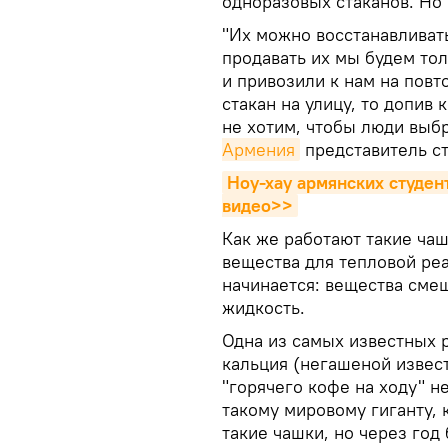
одноразовых стаканов. Но 
"Их можно восстанавливат
продавать их мы будем то
и привозили к нам на пов
стакан на улицу, то допив
не хотим, чтобы люди выб
Армения
представитель с
Ноу-хау армянских студен
видео>>
Как же работают такие ча
вещества для тепловой реа
начинается: вещества сме
жидкость.
Одна из самых известных р
кальция (негашеной извест
"горячего кофе на ходу" н
такому мировому гиганту, к
такие чашки, но через год