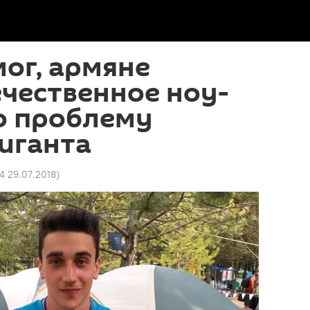
мог, армяне
ечественное ноу-
o проблему
иганта
4 29.07.2018
)