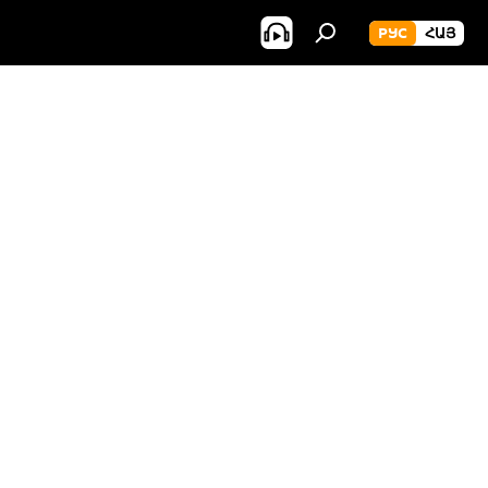
РУС
ՀԱՅ