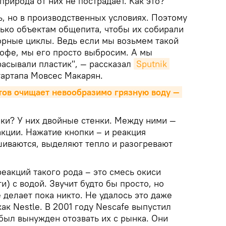
природа от них не пострадает. Как это?
ь, но в производственных условиях. Поэтому
лько объектам общепита, чтобы их собирали
торные циклы. Ведь если мы возьмем такой
 кофе, мы его просто выбросим. А мы
расывали пластик", — рассказал
Sputnik 
тартапа Мовсес Макарян.
тов очищает невообразимо грязную воду — 
шки? У них двойные стенки. Между ними —
кции. Нажатие кнопки – и реакция
шиваются, выделяют тепло и разогревают
еакций такого рода – это смесь окиси
и) с водой. Звучит будто бы просто, но
е делает пока никто. Не удалось это даже
ак Nestle. В 2001 году Nescafe выпустил
 был вынужден отозвать их с рынка. Они