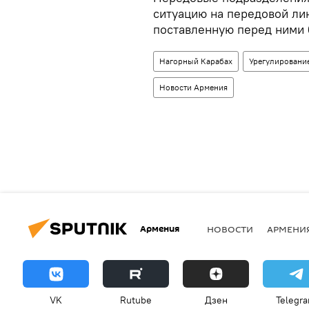
ситуацию на передовой ли
поставленную перед ними 
Нагорный Карабах
Урегулировани
Новости Армения
Армения
НОВОСТИ
АРМЕНИ
VK
Rutube
Дзен
Telegr