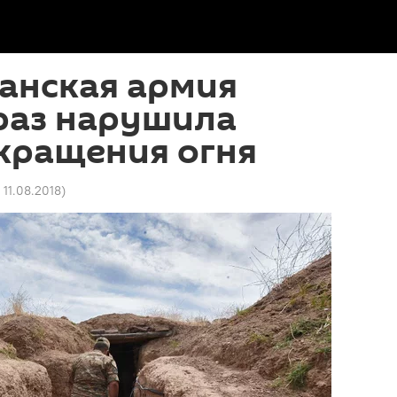
анская армия
раз нарушила
кращения огня
 11.08.2018
)