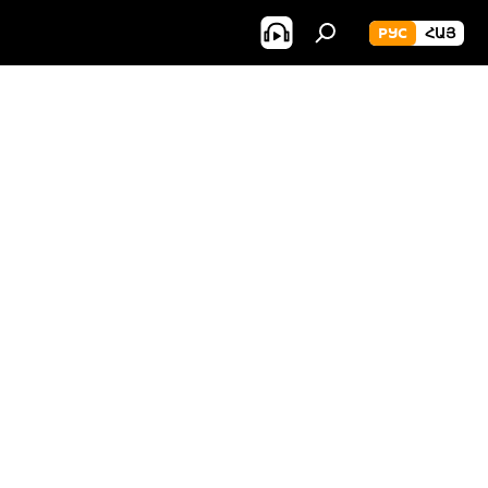
РУС
ՀԱՅ