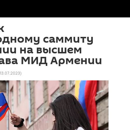
к
дному саммиту
ии на высшем
лава МИД Армении
 13.07.2023
)