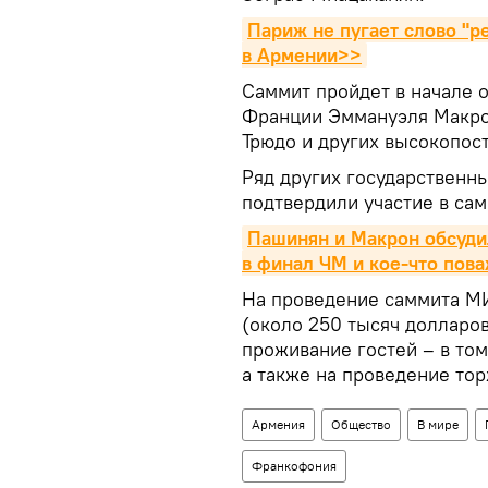
Париж не пугает слово "р
в Армении>>
Саммит пройдет в начале о
Франции Эммануэля Макро
Трюдо и других высокопос
Ряд других государственн
подтвердили участие в са
Пашинян и Макрон обсуди
в финал ЧМ и кое-что пов
На проведение саммита 
(около 250 тысяч долларов
проживание гостей – в то
а также на проведение то
Армения
Общество
В мире
Франкофония