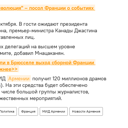
еволюция" – посол Франции о событиях 
ктября. В гости ожидают президента
на, премьер-министра Канады Джастина
тавленных лиц.
ых делегаций на высшем уровне
ммите, добавил Мнацаканян.
ли в Брюсселе выход сборной Франции 
ажнее>>
МИД
Армении
получит 120 миллионов драмов
). На эти средства будет обеспечено
м числе большой группы журналистов,
ржественных мероприятий.
Политика
Франция
МИД Армении
Новости Армения