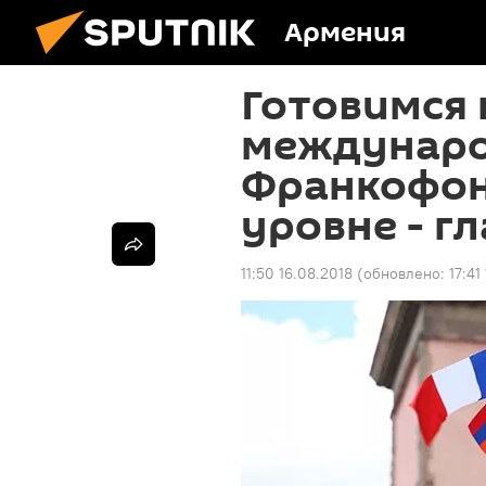
Армения
Готовимся 
междунаро
Франкофон
уровне - г
11:50 16.08.2018
(обновлено:
17:41