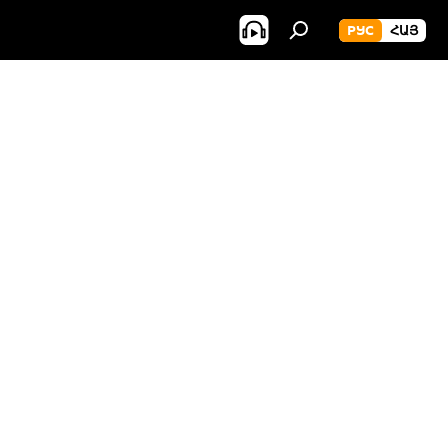
РУС
ՀԱՅ