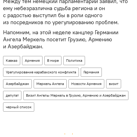
Между тем немецкий парламентарий заявил, что
ему небезразлична судьба региона и он
с радостью выступил бы в роли одного
из посредников по урегулированию проблем.
Напомним, на этой неделе канцлер Германии
Ангела Меркель посетит Грузию, Армению
и Азербайджан.
Кавказ
Армения
В мире
Политика
Урегулирование карабахского конфликта
Германия
Азербайджан
Меркель Ангела
Новости Армения
визит
депутат
Визит Ангелы Меркель в Грузию, Армению и Азербайджан
черный список