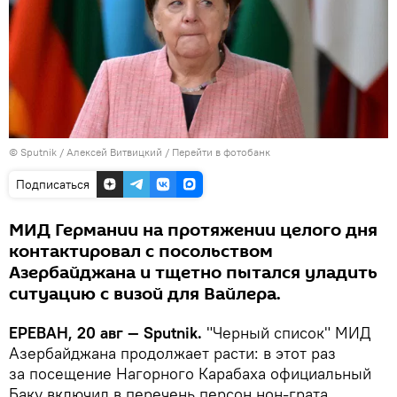
© Sputnik / Алексей Витвицкий
/
Перейти в фотобанк
Подписаться
МИД Германии на протяжении целого дня
контактировал с посольством
Азербайджана и тщетно пытался уладить
ситуацию с визой для Вайлера.
ЕРЕВАН, 20 авг — Sputnik.
"Черный список" МИД
Азербайджана продолжает расти: в этот раз
за посещение Нагорного Карабаха официальный
Баку включил в перечень персон нон-грата