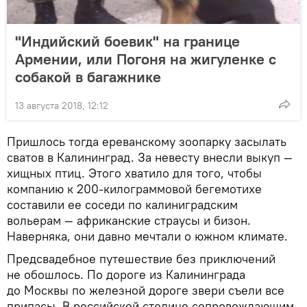
"Индийский боевик" на границе
Армении, или Погоня на жигуленке с
собакой в багажнике
13 августа 2018, 12:12
Пришлось тогда ереванскому зоопарку засылать
сватов в Калининград. За невесту внесли выкуп —
хищных птиц. Этого хватило для того, чтобы
компанию к 200-килограммовой бегемотихе
составили ее соседи по калиниградским
вольерам — африканские страусы и бизон.
Наверняка, они давно мечтали о южном климате.
Предсвадебное путешествие без приключений
не обошлось. По дороге из Калининграда
до Москвы по железной дороге звери съели все
припасы. В российской столице сопровождающим