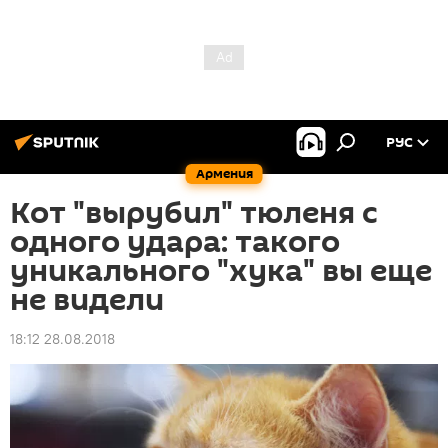
РУС
Армения
Кот "вырубил" тюленя с
одного удара: такого
уникального "хука" вы еще
не видели
18:12 28.08.2018