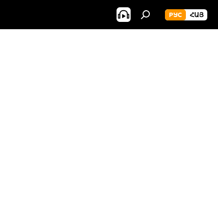
РУС
ՀԱՅ