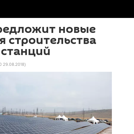
редложит новые
я строительства
 станций
0 29.08.2018
)