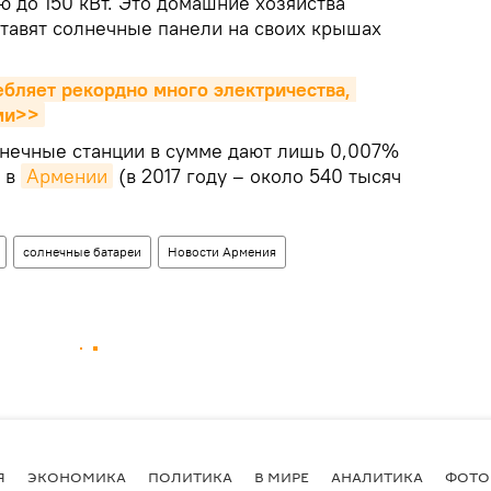
 до 150 кВт. Это домашние хозяйства
ставят солнечные панели на своих крышах
ебляет рекордно много электричества, 
ми>>
олнечные станции в сумме дают лишь 0,007%
и в
Армении
(в 2017 году – около 540 тысяч
солнечные батареи
Новости Армения
Я
ЭКОНОМИКА
ПОЛИТИКА
В МИРЕ
АНАЛИТИКА
ФОТО