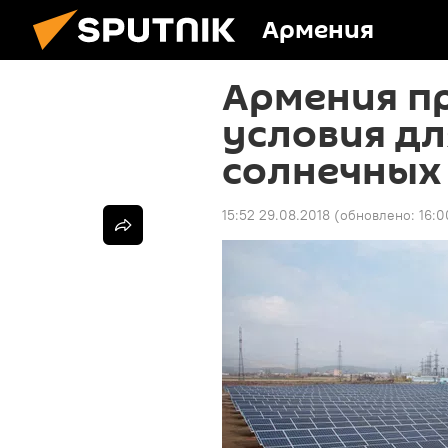
Армения
Армения п
условия дл
солнечных
15:52 29.08.2018
(обновлено:
16:0