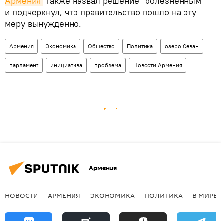
Армения
также назвал решение "болезненным"
и подчеркнул, что правительство пошло на эту
меру вынужденно.
Армения
Экономика
Общество
Политика
озеро Севан
парламент
инициатива
проблема
Новости Армения
Армения
НОВОСТИ
АРМЕНИЯ
ЭКОНОМИКА
ПОЛИТИКА
В МИРЕ