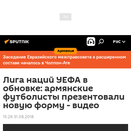
РУС
Армения
Заседание Евразийского межправсовета в расширенном
составе началось в Чолпон-Ате
Лига наций УЕФА в
обновке: армянские
футболисты презентовали
новую форму - видео
15:28 31.08.2018