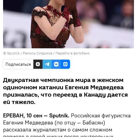
© Sputnik / Рамиль Ситдиков
/
Перейти в фотобанк
Подписаться
Двукратная чемпионка мира в женском
одиночном катании Евгения Медведева
призналась, что переезд в Канаду дается
ей тяжело.
ЕРЕВАН, 10 сен — Sputnik.
Российская фигуристка
Евгения Медведева (по отцу — Бабасян)
рассказала журналистам о самом сложном
периоде в своей жизни после контрольных