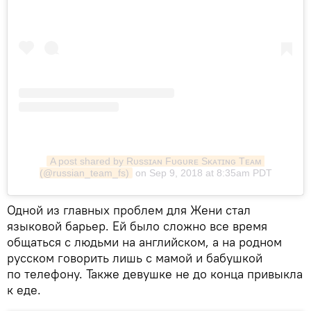
A post shared by Rᴜssɪᴀɴ Fᴜɢᴜʀᴇ Sᴋᴀᴛɪɴɢ Tᴇᴀᴍ 
(@russian_team_fs)
on Sep 9, 2018 at 8:35am PDT
Одной из главных проблем для Жени стал
языковой барьер. Ей было сложно все время
общаться с людьми на английском, а на родном
русском говорить лишь с мамой и бабушкой
по телефону. Также девушке не до конца привыкла
к еде.